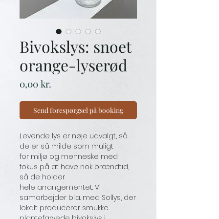
Bivokslys: snoet
orange-lyserød
Price
0,00 kr.
Send forespørgsel på booking
Levende lys er nøje udvalgt, så
de er så milde som muligt
for miljø og menneske med
fokus på at have nok brændtid,
så de holder
hele arrangementet. Vi
samarbejder bl.a. med Sollys, der
lokalt producerer smukke
plantefarvede bivokslys i