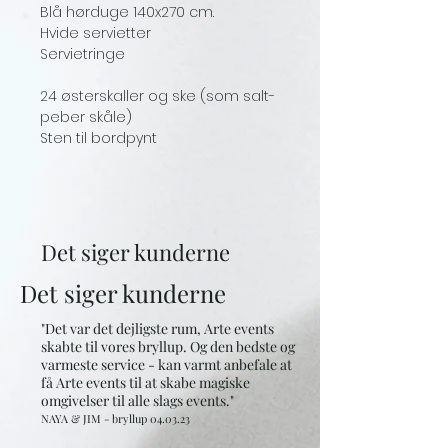
Blå hørduge 140x270 cm.
Hvide servietter
Servietringe
24 østerskaller og ske (som salt-
peber skåle)
Sten til bordpynt
Det siger kunderne
Det siger kunderne
"Det var det dejligste rum, Arte events
skabte til vores bryllup. Og den bedste og
varmeste service - kan varmt anbefale at
få Arte events til at skabe magiske
omgivelser til alle slags events."
NAYA & JIM - bryllup 0
4.03
.23