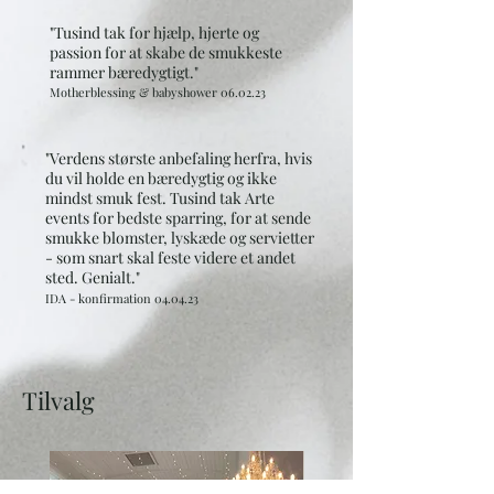
"Tusind tak for hjælp, hjerte og
passion for at skabe de smukkeste
rammer bæredygtigt.
"
Motherblessing & babyshower 06.02.23
"Verdens største anbefaling herfra, hvis
du vil holde en bæredygtig og ikke
mindst smuk fest. T
usind tak Arte
events for bedste sparring, for at sende
smukke blomster, lyskæde og servietter
- som snart skal feste videre et andet
sted. Genialt."
IDA
- konfirmation
04.04
.23
Tilvalg