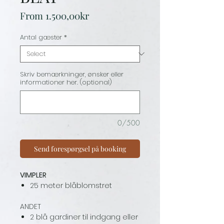
Sale
From
1.500,00kr
Price
Antal gæster
*
Skriv bemærkninger, ønsker eller
informationer her. (optional)
0/500
Send forespørgsel på booking
VIMPLER
25 meter blåblomstret
ANDET
2 blå gardiner til indgang eller