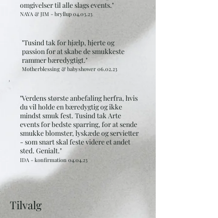
omgivelser til alle slags events."
NAYA & JIM - bryllup 0
4.03
.23
"Tusind tak for hjælp, hjerte og
passion for at skabe de smukkeste
rammer bæredygtigt.
"
Motherblessing & babyshower 06.02.23
"Verdens største anbefaling herfra, hvis
du vil holde en bæredygtig og ikke
mindst smuk fest. T
usind tak Arte
events for bedste sparring, for at sende
smukke blomster, lyskæde og servietter
- som snart skal feste videre et andet
sted. Genialt."
IDA
- konfirmation
04.04
.23
Tilvalg