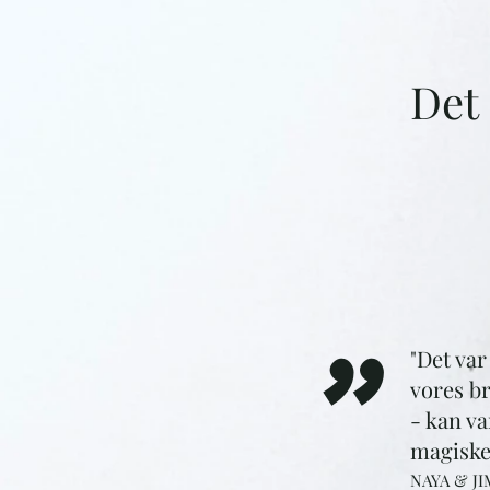
Det
"
"Det var
vores b
- kan va
magiske 
NAYA & JIM