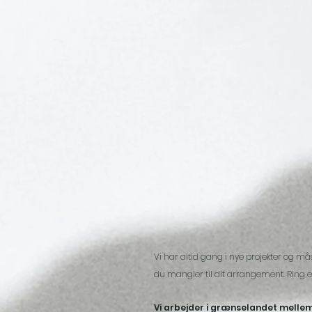
Vi har altid gang i nye projekter og må
du mangler til dit arrangement. Ring el
Vi arbejder i grænselandet mellem