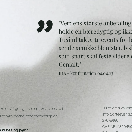
"
"Verdens største anbefaling 
holde en bæredygtig og ikk
T
usind tak Arte events for b
sende smukke blomster, lys
som snart skal feste videre 
Genialt."
IDA
- konfirmation
04.04
.23
Du er altid velko
ske er vi i gang med at lave netop det,
info@arteevents.
ler skriv gerne med forespørgsler.
27575655
CVR. NR.: 430948
 kunst og pynt.