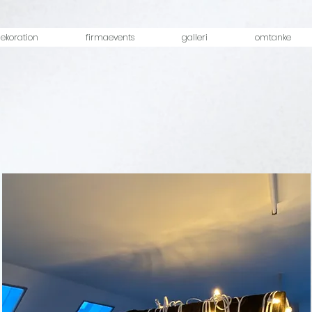
ekoration
firmaevents
galleri
omtanke