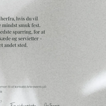
herfra, hvis du vil
e mindst smuk fest.
edste sparring, for at
kæde og servietter -
et andet sted.
mmen til at kontakte Arte events på:
dk
07