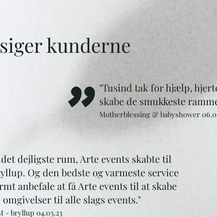
 siger kunderne
"
"Tusind tak for hjælp, hjert
skabe de smukkeste ramme
Motherblessing & babyshower 06.0
 det dejligste rum, Arte events skabte til
ryllup. Og den bedste og varmeste service
rmt anbefale at få Arte events til at skabe
omgivelser til alle slags events."
 - bryllup 0
4.03
.23