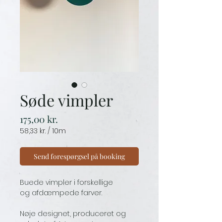
Søde vimpler
Price
175,00 kr.
58,33 kr.
/
10m
58,33 kr.
per
10
Send forespørgsel på booking
Meters
Buede vimpler i forskellige
og afdæmpede farver.
Nøje designet, produceret og