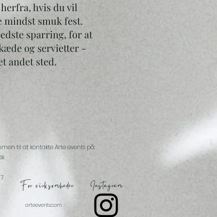
herfra, hvis du vil
e mindst smuk fest.
edste sparring, for at
kæde og servietter -
et andet sted.
mmen til at kontakte Arte events på:
dk
07
For virksomheder
Instagram
arteevents.com