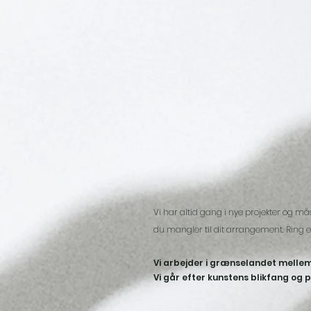
Vi har altid gang i nye projekter og må
du mangler til dit arrangement. Ring el
Vi arbejder i grænselandet mellem
Vi går efter kunstens blikfang og