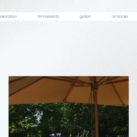
ekoration
firmaevents
galleri
omtanke