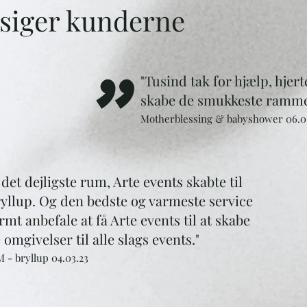
 siger kunderne
"
"Tusind tak for hjælp, hjert
skabe de smukkeste ramme
Motherblessing & babyshower 06.0
 det dejligste rum, Arte events skabte til
ryllup. Og den bedste og varmeste service
rmt anbefale at få Arte events til at skabe
omgivelser til alle slags events."
 - bryllup 0
4.03
.23