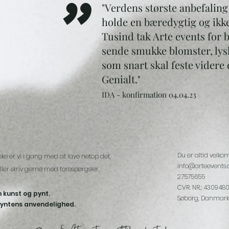
"
"Verdens største anbefaling 
holde en bæredygtig og ikk
T
usind tak Arte events for b
sende smukke blomster, lys
som snart skal feste videre 
Genialt."
IDA
- konfirmation
04.04
.23
Du er altid velko
ske er vi i gang med at lave netop det,
info@arteevents.
ler skriv gerne med forespørgsler.
27575655
CVR. NR.: 430948
 kunst og pynt.
Søborg, Danmark
 pyntens anvendelighed.