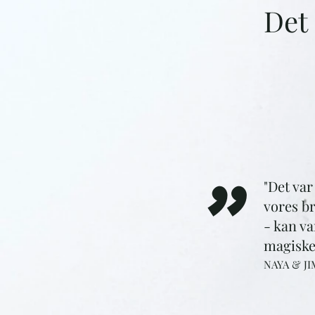
Det
"
"Det var
vores b
- kan va
magiske 
NAYA & JIM