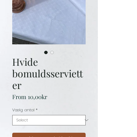
Hvide
bomuldsserviett
er
Sale
From
10,00kr
Price
Vælg antal
*