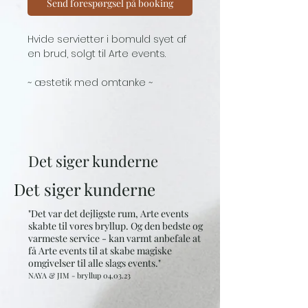
Send forespørgsel på booking
Hvide servietter i bomuld syet af
en brud, solgt til Arte events.
~ æstetik med omtanke ~
Det siger kunderne
Det siger kunderne
"Det var det dejligste rum, Arte events
skabte til vores bryllup. Og den bedste og
varmeste service - kan varmt anbefale at
få Arte events til at skabe magiske
omgivelser til alle slags events."
NAYA & JIM - bryllup 0
4.03
.23