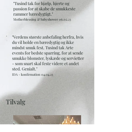
"Tusind tak for hjælp, hjerte og
passion for at skabe de smukkeste
rammer bæredygtigt.
"
Motherblessing & babyshower 06.02.23
"Verdens største anbefaling herfra, hvis
du vil holde en bæredygtig og ikke
mindst smuk fest. T
usind tak Arte
events for bedste sparring, for at sende
smukke blomster, lyskæde og servietter
- som snart skal feste videre et andet
sted. Genialt."
IDA
- konfirmation
04.04
.23
Tilvalg