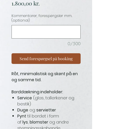
Price
1.800,00 kr.
Kommentarer, forespørgsler mm.
(optional)
0/500
Send forespørgsel på booking
Råt, minimalistisk og skønt på en
og samme tid.
Borddækning indeholder:
Service
(glas, tallerkener og
bestik)
Duge
og
servietter
Pynt
til bordet i form
af
lys
,
blomster
og andre
stemningsskabende