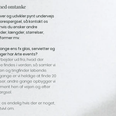
med omtanke
aver og udvikler pynt undervejs
orespørgsel, så kontakt os
 hvis du ønsker andre
r, længder, størrelser,
 former mv.
nge ens fx glas, servietter og
ager har Arte events?
rbejder ud fra, hvad der
e findes i verden, så samler vi
 og tingfinder løbende.
gange er vi heldige at finde 20
ser, andre gange opbygger vi
timent hen af vejen og efter
ørgsel.
 os endelig hvis der er noget,
tvivl om.