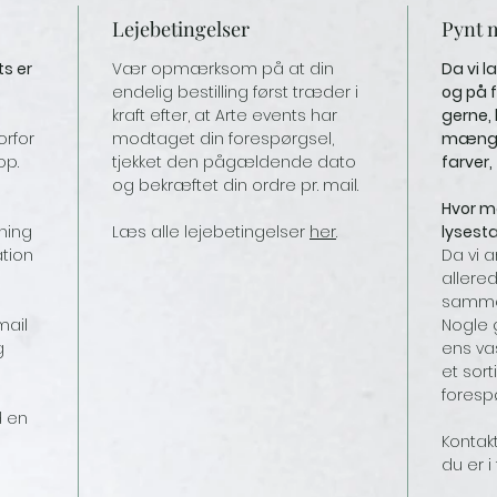
Lejebetingelser
Pynt 
ts er
Vær opmærksom på at din
Da vi l
endelig bestilling først træder i
og på f
kraft efter, at Arte events har
gerne,
orfor
modtaget din forespørgsel,
mængde
op.
tjekket den pågældende dato
farver,
og bekræftet din ordre pr. mail.
Hvor ma
ning
Læs alle lejebetingelser
her
.
lysest
ation
Da vi a
allered
sammen
mail
Nogle 
g
ens va
et sor
foresp
d en
Kontakt
du er i 