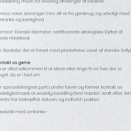
dækning. Prisen for levering afhænger af lokation.
rvice, vaser, lysestager mm.:
Alt er fra genbrug, og udvalgt med
tanke og kærlighed.
omster:
Danske blomster, certificerede økologiske. Dyrket af
ede Havekiosk.
s:
Bivokslys der er farvet med plantefarve. Lavet af danske Sollys
ntakt os gerne
 er altid velkommen til at skrive eller ringe til os, hvis der er
get, du er i tvivl om.
r specialdesignet pynt i andre farver og former, kontakt os
delig.Bemærk at endelig bestilling først træder i kraft efter, Art
ents har bekræftet datoen og indhold i pakken.
æstetik med omtanke ~