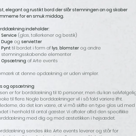
st, elegant og rustikt bord der slår stemningen an og skaber
ammerne for en smuk middag.
rddækning indeholder:
Service
(glas, tallerkener og bestik)
Duge
og
servietter
Pynt
til bordet i form af
lys
,
blomster
og andre
stemningsskabende elementer
Opsætning
af Arte events
emærk at denne opdækning er uden vimpler.
is og opsætning
isen er for borddækning til 10 personer, men du kan selvfølgeli
oke til flere. Nogle borddækninger vil i så fald variere ifht.
llederne, da det kan være, at vi må skifte en type glas ud med
det i henhold til antal gæster. Vi aftaler altid den specifikke
orddækning med dig og med æstetikken i højsædet.
rddækning sendes ikke. Arte events leverer og står for