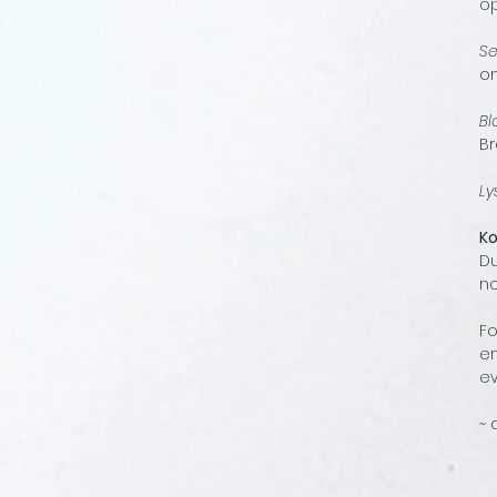
op
Se
om
Bl
Br
Ly
Ko
Du
no
Fo
en
ev
~ 