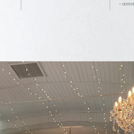
~ æste