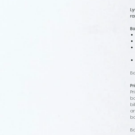
Ly
r
Bo
B
Pr
Pr
bo
bi
an
b
Bo