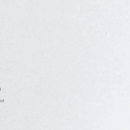
g
 et