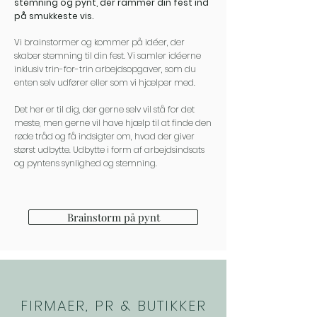
stemning og pynt, der rammer din fest ind
på smukkeste vis.
Vi brainstormer og kommer på idéer, der
skaber stemning til din fest. Vi samler idéerne
inklusiv trin-for-trin arbejdsopgaver, som du
enten selv udfører eller som vi hjælper med.
Det her er til dig, der gerne selv vil stå for det
meste, men gerne vil have hjælp til at finde den
røde tråd og få indsigter om, hvad der giver
størst udbytte. Udbytte i form af arbejdsindsats
og pyntens synlighed og stemning.
Brainstorm på pynt
FIRMAER, PR & BUTIKKER