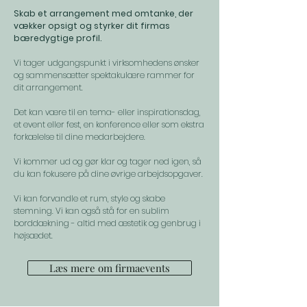
Skab et arrangement med omtanke, der
vækker opsigt og styrker dit firmas
bæredygtige profil.
Vi tager udgangspunkt i virksomhedens ønsker
og sammensætter spektakulære rammer for
dit arrangement.
Det kan være til en tema- eller inspirationsdag,
et event eller fest, en konference eller som ekstra
forkælelse til dine medarbejdere.
Vi kommer ud og gør klar og tager ned igen, så
du kan fokusere på dine øvrige arbejdsopgaver.
Vi kan forvandle et rum, style og skabe
stemning. Vi kan også stå for en sublim
borddækning - altid med æstetik og genbrug i
højsædet.
Læs mere om firmaevents