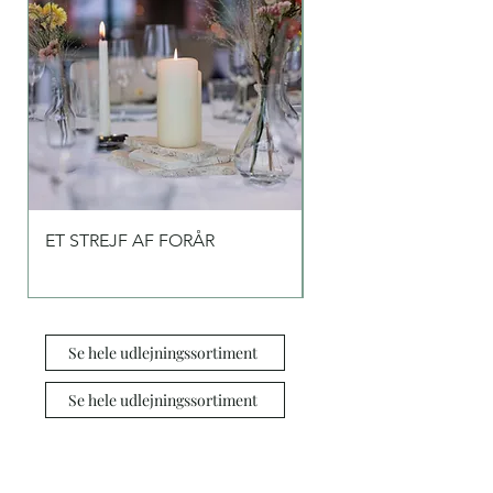
ET STREJF AF FORÅR
ET STREJF AF BLÅT
Se hele udlejningssortiment
Se hele udlejningssortiment