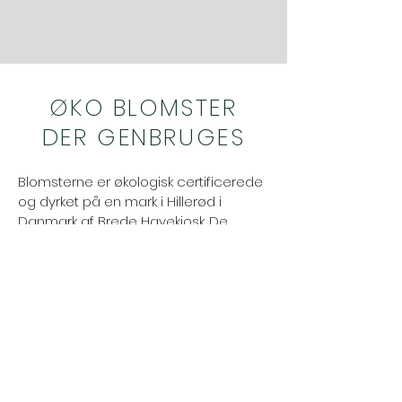
ØKO BLOMSTER
DER GENBRUGES
Blomsterne er økologisk certificerede
og dyrket på en mark i Hillerød i
Danmark af Brede Havekiosk. De
kan
bruges fra fest til fest, og
afknækkede blomsterhoveder sætter
vi på snor og laver hængende
blomster-arrangeme
nter af. Hvis der
ønskes friske blomster anbefaler vi
certificerede økologiske og danske
blomster i sæson fra fx Brede
Havekiosk.