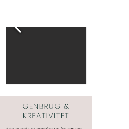
GENBRUG &
KREATIVITET
Arte events er opstået ud fra tanken