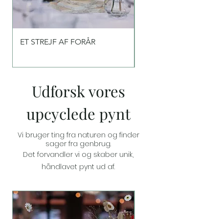
ET STREJF AF FORÅR
ET STREJF AF BLÅT
Udforsk vores
upcyclede pynt
Vi bruger ting fra naturen og
finder
sager fra genbrug.
Det forvandler vi og skaber unik,
håndlavet pynt ud af.